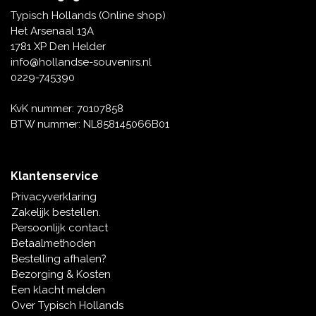
Tafelbellen
Oranje artikelen
Piet Mondriaan
Katoenen draagtassen
Rompers en Slabbetjes
Typisch Hollands (Online shop)
Maria Sibylla Merian
Opvouwbare Nylon tassen
Delfts blauwe wenskaarten
Waaiers
Het Arsenaal 13A
Jacob Marrel
Toilettassen - Make-up tassen
Mokken en Pullen
1781 XP Den Helder
Fabritius - Het puttertje
Delfts blauwe waxinehouders
info@hollandse-souvenirs.nl
Reis - Nekkussens
Sinterklaas
0229-745390
Delfts blauwe mokken en bekers
Boxershorts - Heren
Pillen en Spiegeldoosjes
KvK nummer: 70107858
BTW nummer: NL858145066B01
Delfts blauwe tegels
Nautische Souvenirs
Delfts blauw koffie-thee servies
Klantenservice
Theelepels en Schoteltjes
Privacyverklaring
Delfts blauwe vazen
Zakelijk bestellen.
Asbakken
Persoonlijk contact
Delfts blauwe schalen
Betaalmethoden
Geschenk-verpakkingen
Bestelling afhalen?
Delfts blauwe Peper en Zoutstellen
Bezorging & Kosten
Fotolijstjes
Een klacht melden
Over Typisch Hollands
Delfts blauwe servetten