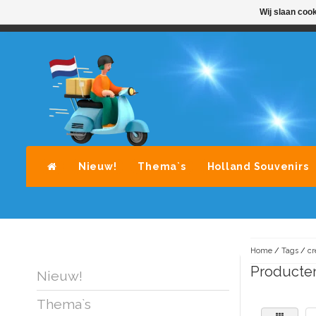
Wij slaan coo
STANDAARD LEVERING DOOR POST-NL
A
Nieuw!
Thema`s
Holland Souvenirs
Home
/
Tags
/
c
Producte
Nieuw!
Thema`s