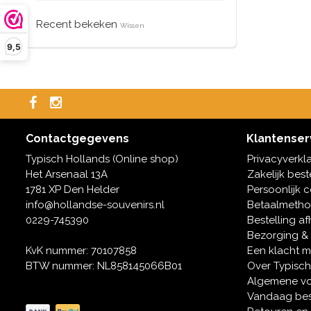
Recent bekeken
Wissen
9,5
Contactgegevens
Klantenser
Typisch Hollands (Online shop)
Privacyverkl
Het Arsenaal 13A
Zakelijk best
1781 XP Den Helder
Persoonlijk 
info@hollandse-souvenirs.nl
Betaalmeth
0229-745390
Bestelling af
Bezorging &
KvK nummer: 70107858
Een klacht 
BTW nummer: NL858145066B01
Over Typisch
Algemene v
Vandaag bes