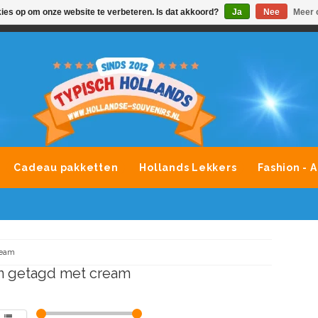
kies op om onze website te verbeteren. Is dat akkoord?
Ja
Nee
Meer 
VONDLEVERING MOGELIJK
ALLE MERKEN SOUVENIRS O
Cadeau pakketten
Hollands Lekkers
Fashion - 
ream
n getagd met cream