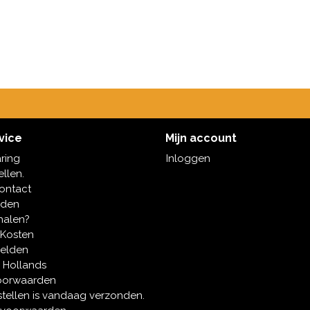
vice
Mijn account
aring
Inloggen
ellen.
contact
oden
halen?
 Kosten
melden
 Hollands
oorwaarden
tellen is vandaag verzonden.