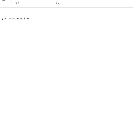
€
0
€
5
en gevonden!...