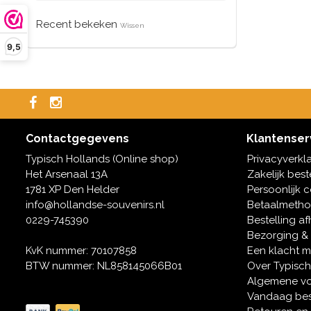
Recent bekeken
Wissen
9,5
Contactgegevens
Klantenser
Typisch Hollands (Online shop)
Privacyverkl
Het Arsenaal 13A
Zakelijk best
1781 XP Den Helder
Persoonlijk 
info@hollandse-souvenirs.nl
Betaalmeth
0229-745390
Bestelling af
Bezorging &
KvK nummer: 70107858
Een klacht 
BTW nummer: NL858145066B01
Over Typisch
Algemene v
Vandaag bes