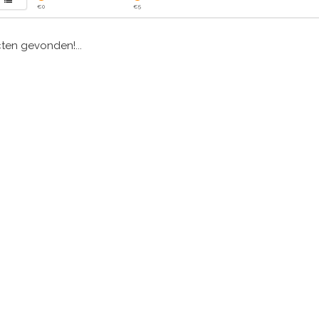
€
0
€
5
en gevonden!...