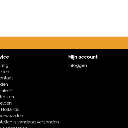
vice
Mijn account
aring
Inloggen
ellen.
contact
oden
halen?
 Kosten
melden
 Hollands
oorwaarden
tellen is vandaag verzonden.