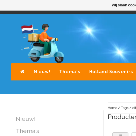
Wij slaan coo
STANDAARD LEVERING DOOR POST-NL
A
Nieuw!
Thema`s
Holland Souvenirs
Home
/
Tags
/
ei
Producten
Nieuw!
Thema`s