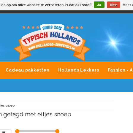
kies op om onze website te verbeteren. Is dat akkoord?
Ja
Nee
Meer 
VONDLEVERING MOGELIJK
ALLE MERKEN SOUVENIRS O
Cadeau pakketten
Hollands Lekkers
Fashion - 
tjes snoep
 getagd met eitjes snoep