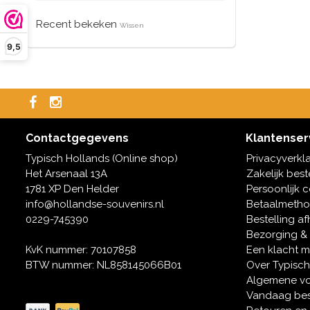
Recent bekeken
Wissen
9,5
Contactgegevens
Klantenser
Typisch Hollands (Online shop)
Privacyverkl
Het Arsenaal 13A
Zakelijk best
1781 XP Den Helder
Persoonlijk 
info@hollandse-souvenirs.nl
Betaalmeth
0229-745390
Bestelling af
Bezorging &
KvK nummer: 70107858
Een klacht 
BTW nummer: NL858145066B01
Over Typisch
Algemene v
Vandaag bes