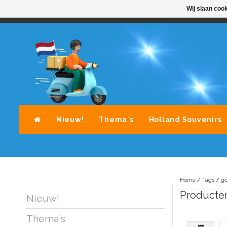
Wij slaan coo
STANDAARD LEVERING DOOR POST-NL
A
Nieuw!
Thema`s
Holland Souvenirs
Home
/
Tags
/
g
Producte
Nieuw!
Thema`s