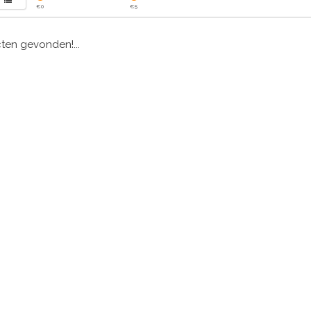
€
0
€
5
en gevonden!...