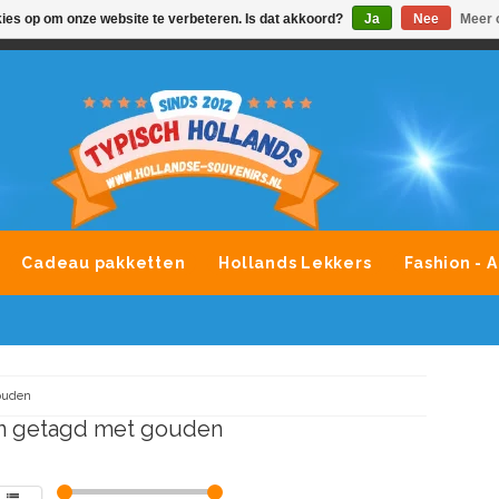
kies op om onze website te verbeteren. Is dat akkoord?
Ja
Nee
Meer 
VONDLEVERING MOGELIJK
ALLE MERKEN SOUVENIRS O
Cadeau pakketten
Hollands Lekkers
Fashion - 
ouden
n getagd met gouden