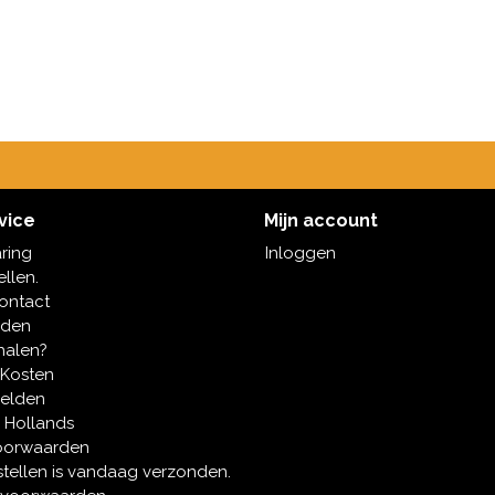
vice
Mijn account
aring
Inloggen
ellen.
contact
oden
halen?
 Kosten
melden
 Hollands
oorwaarden
tellen is vandaag verzonden.