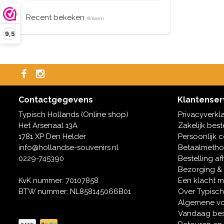
Recent bekeken
Wissen
9,5
Contactgegevens
Klantenser
Typisch Hollands (Online shop)
Privacyverkl
Het Arsenaal 13A
Zakelijk best
1781 XP Den Helder
Persoonlijk 
info@hollandse-souvenirs.nl
Betaalmeth
0229-745390
Bestelling af
Bezorging &
KvK nummer: 70107858
Een klacht 
BTW nummer: NL858145066B01
Over Typisch
Algemene v
Vandaag bes