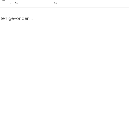
€
0
€
5
en gevonden!...