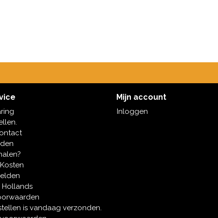
vice
Mijn account
aring
Inloggen
ellen.
contact
oden
halen?
 Kosten
melden
 Hollands
oorwaarden
tellen is vandaag verzonden.