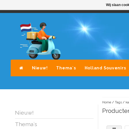
Wij slaan coo
STANDAARD LEVERING DOOR POST-NL
A
Nieuw!
Thema`s
Holland Souvenirs
Home
/
Tags
/
ka
Producten
Nieuw!
Thema`s