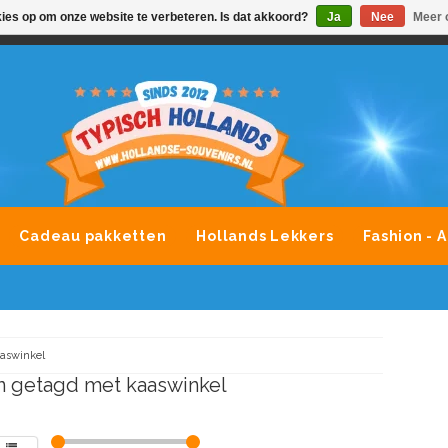
kies op om onze website te verbeteren. Is dat akkoord?
Ja
Nee
Meer 
VONDLEVERING MOGELIJK
ALLE MERKEN SOUVENIRS O
Cadeau pakketten
Hollands Lekkers
Fashion - 
aswinkel
 getagd met kaaswinkel