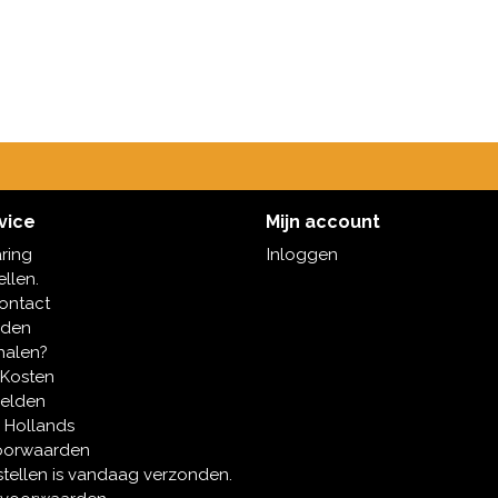
vice
Mijn account
aring
Inloggen
ellen.
contact
oden
halen?
 Kosten
melden
 Hollands
oorwaarden
tellen is vandaag verzonden.