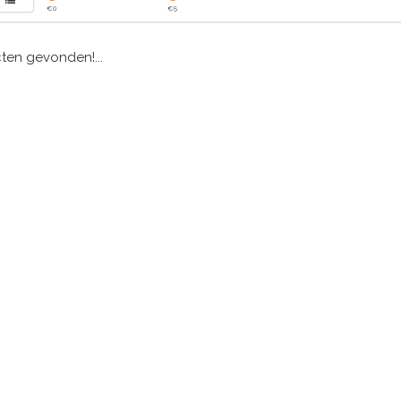
€
0
€
5
en gevonden!...