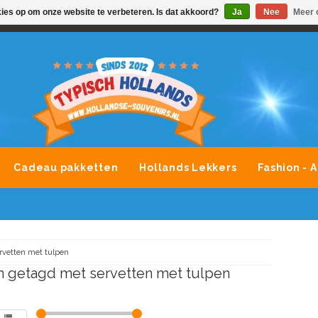
kies op om onze website te verbeteren. Is dat akkoord?
Ja
Nee
Meer 
VONDLEVERING MOGELIJK
ALLE MERKEN SOUVENIRS O
Cadeau pakketten
Hollands Lekkers
Fashion - 
rvetten met tulpen
 getagd met servetten met tulpen