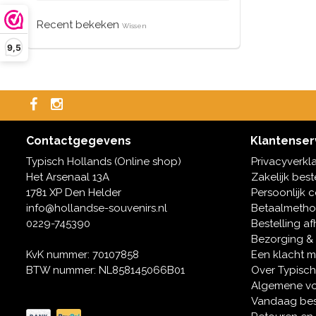
Recent bekeken
Wissen
9,5
Contactgegevens
Klantenser
Typisch Hollands (Online shop)
Privacyverkl
Het Arsenaal 13A
Zakelijk best
1781 XP Den Helder
Persoonlijk 
info@hollandse-souvenirs.nl
Betaalmeth
0229-745390
Bestelling af
Bezorging &
KvK nummer: 70107858
Een klacht 
BTW nummer: NL858145066B01
Over Typisch
Algemene v
Vandaag bes