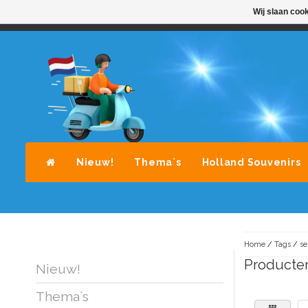
Wij slaan coo
STANDAARD LEVERING DOOR POST-NL
A
Nieuw!
Thema`s
Holland Souvenirs
Home
/
Tags
/
se
Producten
Nieuw!
Thema`s