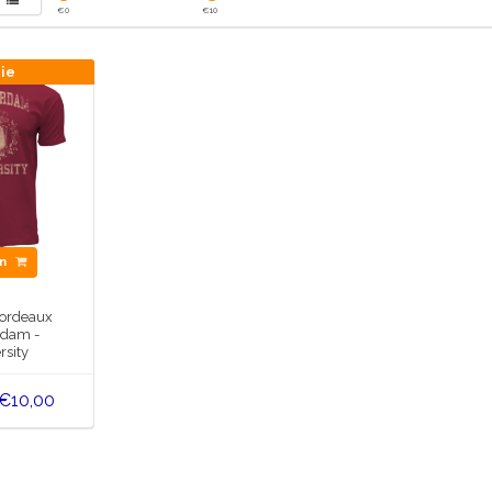
€
0
€
10
tie
en
Bordeaux
dam -
rsity
€10,00