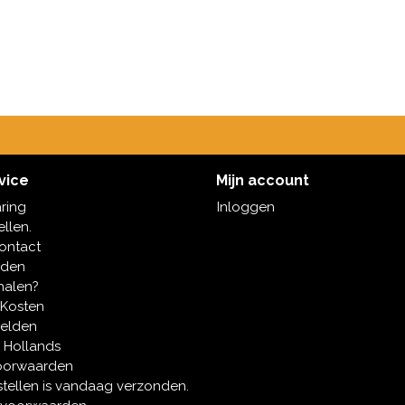
vice
Mijn account
aring
Inloggen
ellen.
contact
oden
halen?
 Kosten
melden
 Hollands
oorwaarden
tellen is vandaag verzonden.