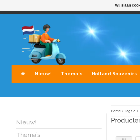
Wij slaan coo
STANDAARD LEVERING DOOR POST-NL
A
Nieuw!
Thema`s
Holland Souvenirs
Home
/
Tags
/
T-
Producten
Nieuw!
Thema`s