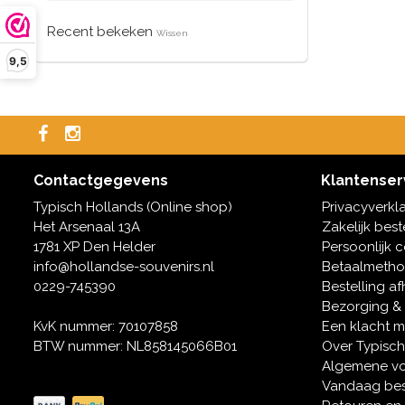
Recent bekeken
Wissen
9,5
Contactgegevens
Klantenser
Typisch Hollands (Online shop)
Privacyverkl
Het Arsenaal 13A
Zakelijk best
1781 XP Den Helder
Persoonlijk 
info@hollandse-souvenirs.nl
Betaalmeth
0229-745390
Bestelling af
Bezorging &
KvK nummer: 70107858
Een klacht 
BTW nummer: NL858145066B01
Over Typisch
Algemene v
Vandaag bes