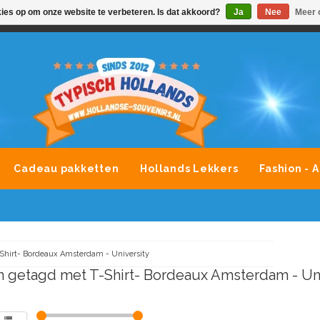
kies op om onze website te verbeteren. Is dat akkoord?
Ja
Nee
Meer 
VONDLEVERING MOGELIJK
ALLE MERKEN SOUVENIRS O
Cadeau pakketten
Hollands Lekkers
Fashion - 
Shirt- Bordeaux Amsterdam - University
 getagd met T-Shirt- Bordeaux Amsterdam - Uni