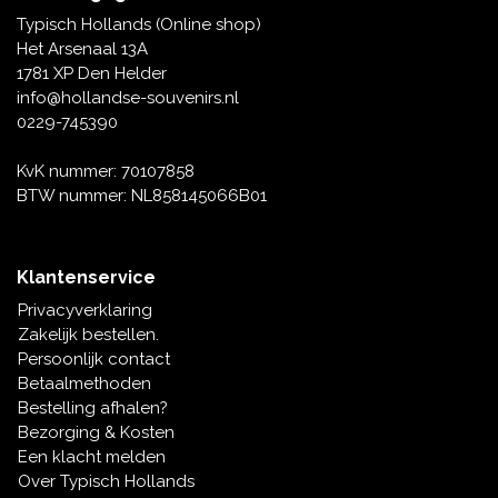
Tafelbellen
Oranje artikelen
Piet Mondriaan
Katoenen draagtassen
Rompers en Slabbetjes
Typisch Hollands (Online shop)
Maria Sibylla Merian
Opvouwbare Nylon tassen
Delfts blauwe wenskaarten
Waaiers
Het Arsenaal 13A
Jacob Marrel
Toilettassen - Make-up tassen
Mokken en Pullen
1781 XP Den Helder
Fabritius - Het puttertje
Delfts blauwe waxinehouders
info@hollandse-souvenirs.nl
Reis - Nekkussens
Sinterklaas
0229-745390
Delfts blauwe mokken en bekers
Boxershorts - Heren
Pillen en Spiegeldoosjes
KvK nummer: 70107858
BTW nummer: NL858145066B01
Delfts blauwe tegels
Nautische Souvenirs
Delfts blauw koffie-thee servies
Klantenservice
Theelepels en Schoteltjes
Privacyverklaring
Delfts blauwe vazen
Zakelijk bestellen.
Asbakken
Persoonlijk contact
Delfts blauwe schalen
Betaalmethoden
Geschenk-verpakkingen
Bestelling afhalen?
Delfts blauwe Peper en Zoutstellen
Bezorging & Kosten
Fotolijstjes
Een klacht melden
Over Typisch Hollands
Delfts blauwe servetten